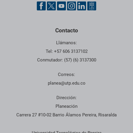
Pie de página con información de contacto, redes sociales y dat
Contacto
Llámanos:
Tel: +57 606 3137102
Conmutador: (57) (6) 3137300
Correos:
planea@utp.edu.co
Dirección:
Planeación
Carrera 27 #10-02 Barrio Álamos Pereira, Risaralda
Información institucional